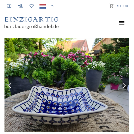
€
€ 0,00