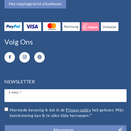
Herroepingsrecht uitoefenen
Volg Ons
NEWSLETTER
Ceres::Template.newsletterHoneypotLabel
E-MAIL **
Hiermede bevestig ik dat ik de
Privacy policy
heb gelezen. Mijn
toestemming kan ik te allen tijde herroepen.**
Abonneren