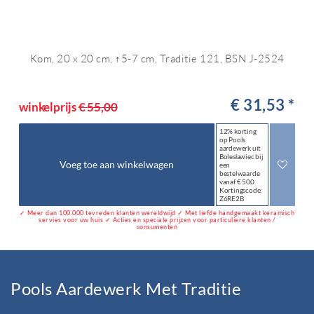
Kom, 20 x 20 cm, ↑5-7 cm, Traditie 121, BSN J-2524
€ 31,53 *
winkelprijs
€ 55,00
12% korting
op Pools
aardewerk uit
Bolesławiec bij
Voeg toe aan winkelwagen
een
bestelwaarde
vanaf € 500
Kortingscode:
Z6RE2B
✓ Meer dan 100.000 tevreden klanten wereldwijd ✓ Met liefde handgemaakt keramisch
servies voor uw huis ✓ Acties en speciale prijzen voor particuliere klanten /
consumenten
Pools Aardewerk Met Traditie