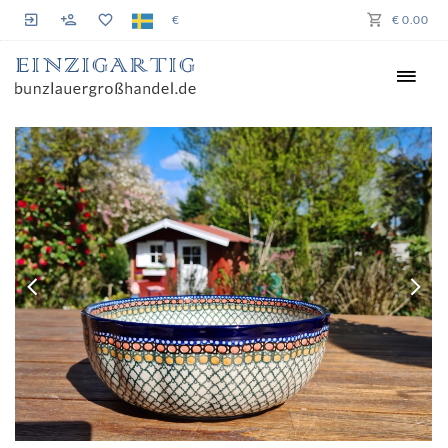
€
€ 0.00