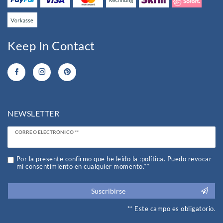
Keep In Contact
NEWSLETTER
Ceres::Template.newsletterHoneypotLabel
CORREO ELECTRÓNICO **
Por la presente confirmo que he leído la :política. Puedo revocar
mi consentimiento en cualquier momento.**
Suscribirse
** Este campo es obligatorio.