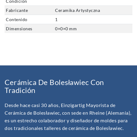
Condición
Fabricante
Ceramika Artystyczna
Contenido
1
Dimensiones
0
×
0
×
0
mm
Cerámica De Bolesławiec Con
Tradición
Desde hace casi 30 años, Einzigartig Mayorista de
Cerámica de Bolesławiec, con sede en Rheine (Alemania),
es un estrecho colaborador y diseñador de moldes para
dos tradicionales talleres de cerámica de Bolesławiec.