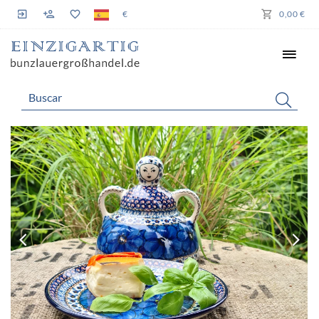
€
0,00 €