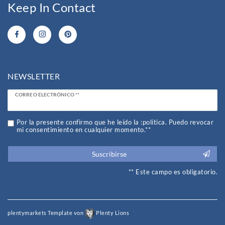
Keep In Contact
NEWSLETTER
Ceres::Template.newsletterHoneypotLabel
CORREO ELECTRÓNICO **
Por la presente confirmo que he leído la :política. Puedo revocar
mi consentimiento en cualquier momento.**
Suscribirse
** Este campo es obligatorio.
plentymarkets Template von
Plenty Lions