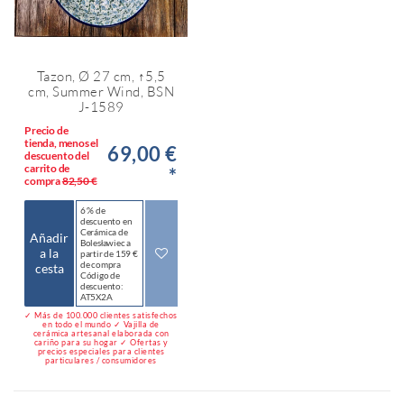
Tazon, Ø 27 cm, ↑5,5
cm, Summer Wind, BSN
J-1589
Precio de
tienda, menos el
69,00 €
descuento del
carrito de
*
compra
82,50 €
6 % de
descuento en
Cerámica de
Añadir
Bolesławiec a
a la
partir de 159 €
de compra
cesta
Código de
descuento:
AT5X2A
✓ Más de 100.000 clientes satisfechos
en todo el mundo ✓ Vajilla de
cerámica artesanal elaborada con
cariño para su hogar ✓ Ofertas y
precios especiales para clientes
particulares / consumidores