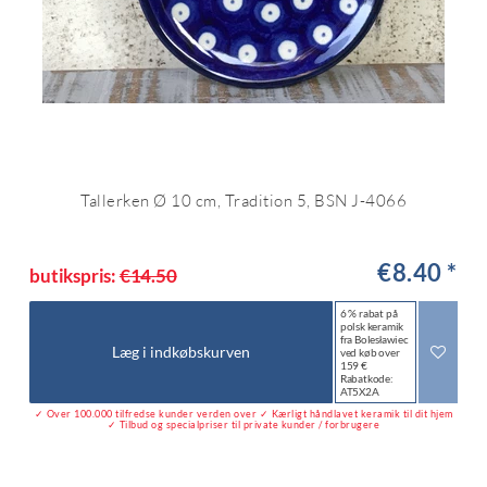
Tallerken Ø 10 cm, Tradition 5, BSN J-4066
€8.40 *
butikspris:
€14.50
6 % rabat på
polsk keramik
fra Bolesławiec
Læg i indkøbskurven
ved køb over
159 €
Rabatkode:
AT5X2A
✓ Over 100.000 tilfredse kunder verden over ✓ Kærligt håndlavet keramik til dit hjem
✓ Tilbud og specialpriser til private kunder / forbrugere