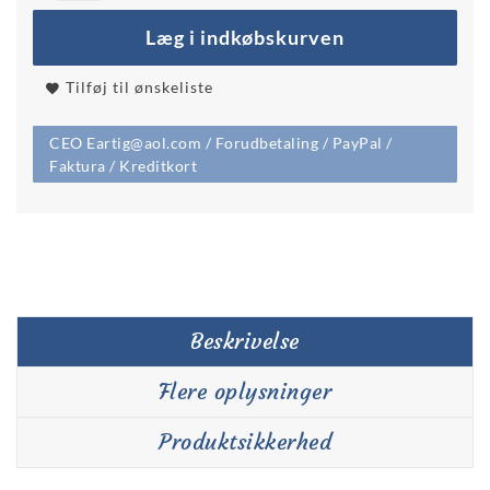
Læg i indkøbskurven
Tilføj til ønskeliste
CEO Eartig@aol.com / Forudbetaling / PayPal /
Faktura / Kreditkort
Beskrivelse
Flere oplysninger
Produktsikkerhed