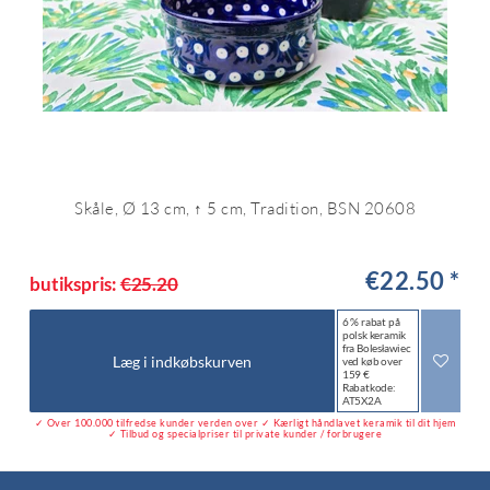
Skåle, Ø 13 cm, ↑ 5 cm, Tradition, BSN 20608
€22.50 *
butikspris:
€25.20
6 % rabat på
polsk keramik
fra Bolesławiec
Læg i indkøbskurven
ved køb over
159 €
Rabatkode:
AT5X2A
✓ Over 100.000 tilfredse kunder verden over ✓ Kærligt håndlavet keramik til dit hjem
✓ Tilbud og specialpriser til private kunder / forbrugere