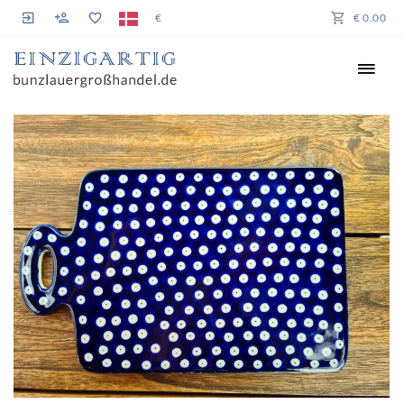
€
€ 0.00