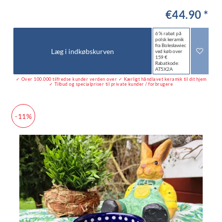
€44.90 *
6 % rabat på
polsk keramik
fra Bolesławiec
Læg i indkøbskurven
ved køb over
159 €
Rabatkode:
AT5X2A
✓ Over 100.000 tilfredse kunder verden over ✓ Kærligt håndlavet keramik til dit hjem
✓ Tilbud og specialpriser til private kunder / forbrugere
-11%