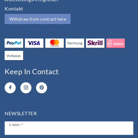
Kontakt
Withdraw from contract here
Keep In Contact
NEWSLETTER
Ceres::Template.newsletterHoneypotLabel
E-MAIL **