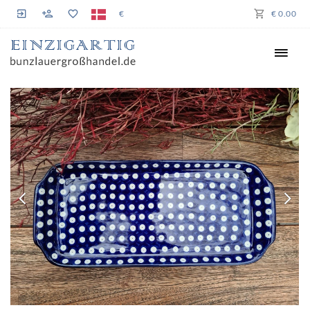
€
€ 0.00