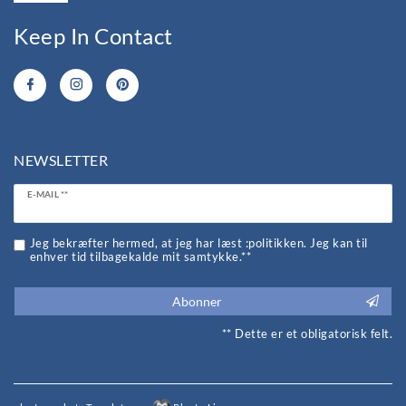
Keep In Contact
NEWSLETTER
Ceres::Template.newsletterHoneypotLabel
E-MAIL **
Jeg bekræfter hermed, at jeg har læst :politikken. Jeg kan til
enhver tid tilbagekalde mit samtykke.**
Abonner
** Dette er et obligatorisk felt.