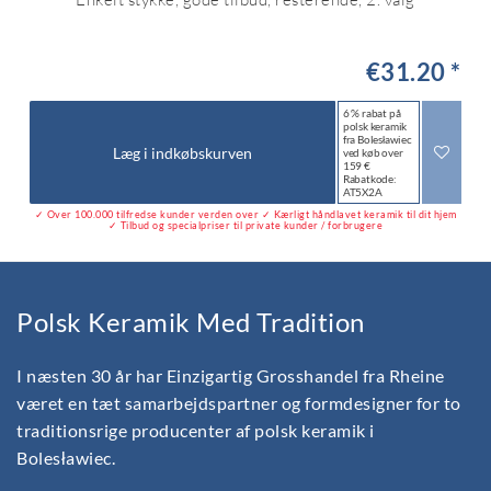
€31.20 *
6 % rabat på
polsk keramik
fra Bolesławiec
Læg i indkøbskurven
ved køb over
159 €
Rabatkode:
AT5X2A
✓ Over 100.000 tilfredse kunder verden over ✓ Kærligt håndlavet keramik til dit hjem
✓ Tilbud og specialpriser til private kunder / forbrugere
Polsk Keramik Med Tradition
I næsten 30 år har Einzigartig Grosshandel fra Rheine
været en tæt samarbejdspartner og formdesigner for to
traditionsrige producenter af polsk keramik i
Bolesławiec.