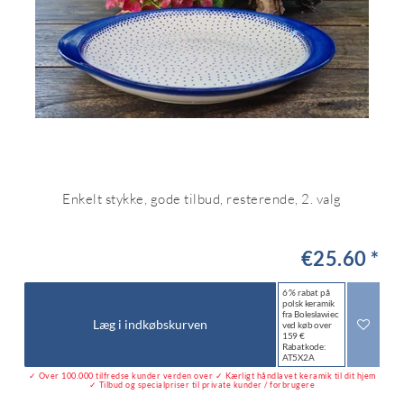
Enkelt stykke, gode tilbud, resterende, 2. valg
€25.60 *
6 % rabat på
polsk keramik
fra Bolesławiec
Læg i indkøbskurven
ved køb over
159 €
Rabatkode:
AT5X2A
✓ Over 100.000 tilfredse kunder verden over ✓ Kærligt håndlavet keramik til dit hjem
✓ Tilbud og specialpriser til private kunder / forbrugere