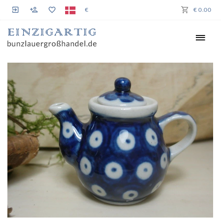
€
€ 0.00