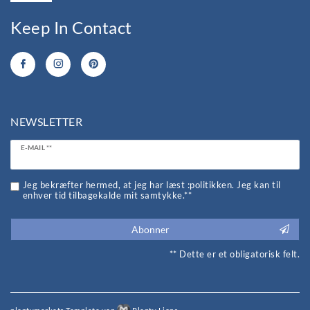
Keep In Contact
NEWSLETTER
Ceres::Template.newsletterHoneypotLabel
E-MAIL **
Jeg bekræfter hermed, at jeg har læst :politikken. Jeg kan til
enhver tid tilbagekalde mit samtykke.**
Abonner
** Dette er et obligatorisk felt.