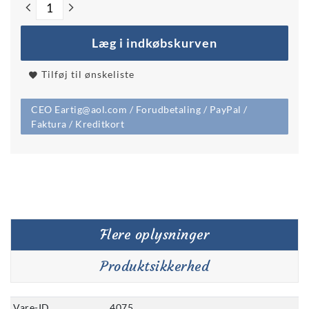
Læg i indkøbskurven
Tilføj til ønskeliste
CEO Eartig@aol.com / Forudbetaling / PayPal /
Faktura / Kreditkort
Flere oplysninger
Produktsikkerhed
Vare-ID
4075