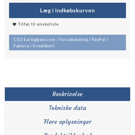
Læg i indkøbskurven
Tilføj til ønskeliste
CEO Eartig@aol.com / Forudbetaling / PayPal /
Faktura / Kreditkort
Beskrivelse
Tekniske data
Flere oplysninger