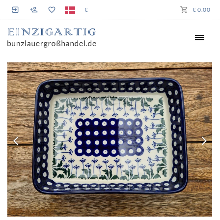
€
€ 0.00