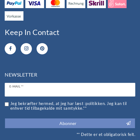
Keep In Contact
NEWSLETTER
Ceres::Template.newsletterHoneypotLabel
E-MAIL **
Jeg bekræfter hermed, at jeg har læst :politikken. Jeg kan til
enhver tid tilbagekalde mit samtykke.**
Abonner
** Dette er et obligatorisk felt.