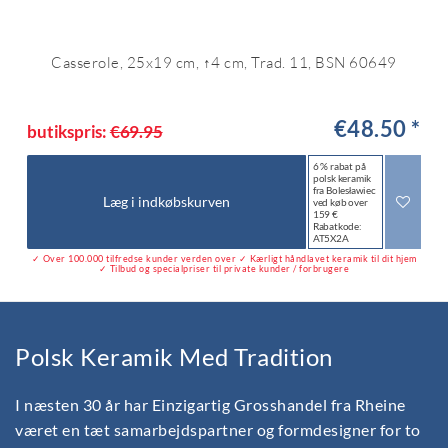
Casserole, 25x19 cm, ↑4 cm, Trad. 11, BSN 60649
€48.50 *
butikspris:
€69.95
6 % rabat på
polsk keramik
fra Bolesławiec
Læg i indkøbskurven
ved køb over
159 €
Rabatkode:
AT5X2A
✓ Over 100.000 tilfredse kunder verden over ✓ Kærligt håndlavet keramik til dit hjem
✓ Tilbud og specialpriser til private kunder / forbrugere
Polsk Keramik Med Tradition
I næsten 30 år har Einzigartig Grosshandel fra Rheine
været en tæt samarbejdspartner og formdesigner for to