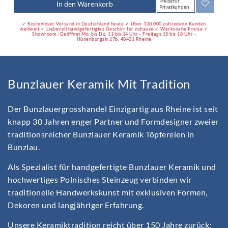
Preise für
In den Warenkorb
Privatkunden
✓ Kostenloser Versand in Deutschland heute ✓ Über 100.000 zufriedene Kunden
weltweit ✓ Liebevoll handgefertigtes Geschirr für zuhause ✓ Werksnahe Preise ✓
Showroom : Geöffnet Mo. bis Do. 11 bis 14 Uhr - Freitags 15 bis 18 Uhr -
Hünenborgstr.17b, 48431 Rheine
Bunzlauer Keramik Mit Tradition
Der Bunzlauergrosshandel Einzigartig aus Rheine ist seit
knapp 30 Jahren enger Partner und Formdesigner zweier
traditionsreicher Bunzlauer Keramik Töpfereien in
Bunzlau.
Als Spezialist für handgefertigte Bunzlauer Keramik und
hochwertiges Polnisches Steinzeug verbinden wir
traditionelle Handwerkskunst mit exklusiven Formen,
Dekoren und langjähriger Erfahrung.
Unsere Keramiktradition reicht über 150 Jahre zurück: