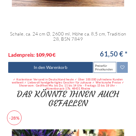
Schale, ca. 24 cm Ø, 2600 ml, Höhe ca. 8,5 cm, Tradition
28, BSN 7849
61,50 € *
Ladenpreis:
109,90 €
Preise für
In den Warenkorb
Privatkunden
✓ Kostenloser Versand in Deutschland heute ✓ Über 100.000 zufriedene Kunden
weltweit ✓ Liebevoll handgefertigtes Geschirr für zuhause ✓ Werksnahe Preise ✓
Showroom : Geöffnet Mo. bis Do. 11 bis 14 Uhr - Freitags 15 bis 18 Uhr -
Hünenborgstr.17b, 48431 Rheine
DAS KÖNNTE IHNEN AUCH
GEFALLEN
-28%