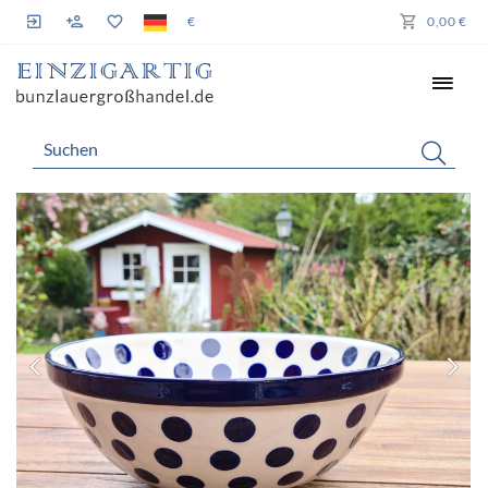
€
0,00 €