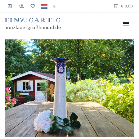
€
€ 0,00