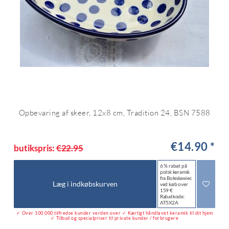
Opbevaring af skeer, 12x8 cm, Tradition 24, BSN 7588
€14.90 *
butikspris:
€22.95
6 % rabat på
polsk keramik
fra Bolesławiec
Læg i indkøbskurven
ved køb over
159 €
Rabatkode:
AT5X2A
✓ Over 100.000 tilfredse kunder verden over ✓ Kærligt håndlavet keramik til dit hjem
✓ Tilbud og specialpriser til private kunder / forbrugere