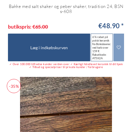
Bakke med salt shaker og peber shaker, tradition 24, BSN
s-608
€48.90 *
butikspris:
€65.00
6 % rabat på
polsk keramik
fra Bolesławiec
Læg i indkøbskurven
ved køb over
159 €
Rabatkode:
AT5X2A
✓ Over 100.000 tilfredse kunder verden over ✓ Kærligt håndlavet keramik til dit hjem
✓ Tilbud og specialpriser til private kunder / forbrugere
-35%