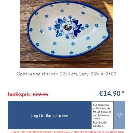
Opbevaring af skeer, 12x8 cm, Lady, BSN A-0503
€14.90 *
butikspris:
€22.95
6 % rabat på
polsk keramik
fra Bolesławiec
Læg i indkøbskurven
ved køb over
159 €
Rabatkode:
AT5X2A
✓ Over 100.000 tilfredse kunder verden over ✓ Kærligt håndlavet keramik til dit hjem