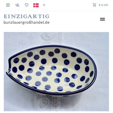
€
€ 0.00