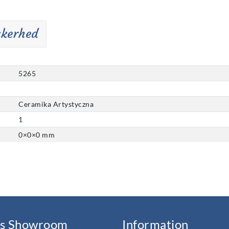
kkerhed
5265
Ceramika Artystyczna
1
0
×
0
×
0
mm
s Showroom
Information