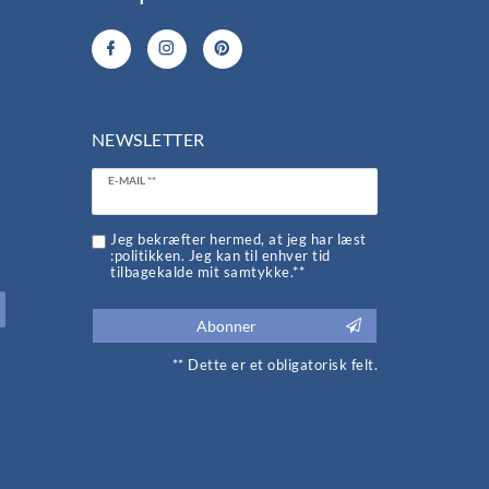
NEWSLETTER
Ceres::Template.newsletterHoneypotLabel
E-MAIL **
d
Jeg bekræfter hermed, at jeg har læst
:politikken. Jeg kan til enhver tid
tilbagekalde mit samtykke.**
Abonner
** Dette er et obligatorisk felt.