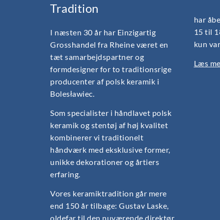
Tradition
har åbe
15 til 
I næsten 30 år har Einzigartig
kun var
Grosshandel fra Rheine været en
tæt samarbejdspartner og
Læs mer
formdesigner for to traditionsrige
producenter af polsk keramik i
Bolesławiec.
Som specialister i håndlavet polsk
keramik og stentøj af høj kvalitet
kombinerer vi traditionelt
håndværk med eksklusive former,
unikke dekorationer og årtiers
erfaring.
Vores keramiktradition går mere
end 150 år tilbage: Gustav Laske,
oldefar til den nuværende direktør