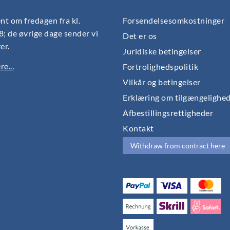
nt om fredagen fra kl.
Forsendelsesomkostninger
18; de øvrige dage sender vi
Det er os
er.
Juridiske betingelser
e...
Fortrolighedspolitik
Vilkår og betingelser
Erklæring om tilgængelighe
Afbestillingsrettigheder
Kontakt
Withdraw from contract here