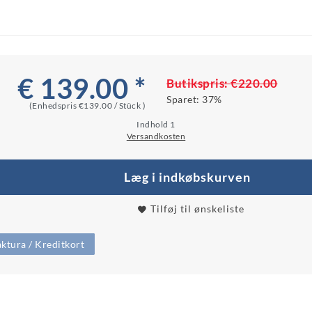
€ 139.00 *
Butikspris:
€220.00
Sparet:
37%
(Enhedspris
€139.00 / Stück
)
Indhold
1
Versandkosten
Læg i indkøbskurven
Tilføj til ønskeliste
ktura / Kreditkort