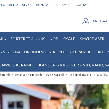
0 FORSKELLIGE STYKKER BUNZLAUER-KERAMIK
CONTACT
Min kont
IK – SORTERET & UNIK
KOP
SKÅLE
SMØRDÅSER
YSTYCZNA - DRONNINGEN AF POLSK KERAMIK
FADE 
SŁAWIEC-KERAMIK
KANDER & KRUKKER – VIN, VAND, S
 keramik
Tekander, kaffekander - Polsk Keramik
Te-kaffekander 3 l
Tekande, 