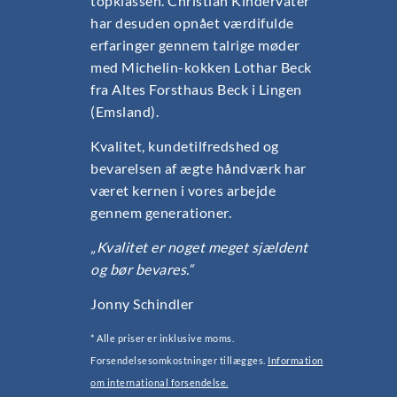
topklassen. Christian Kindervater
har desuden opnået værdifulde
erfaringer gennem talrige møder
med Michelin-kokken Lothar Beck
fra Altes Forsthaus Beck i Lingen
(Emsland).
Kvalitet, kundetilfredshed og
bevarelsen af ægte håndværk har
været kernen i vores arbejde
gennem generationer.
„Kvalitet er noget meget sjældent
og bør bevares.“
Jonny Schindler
* Alle priser er inklusive moms.
Forsendelsesomkostninger tillægges.
Information
om international forsendelse.