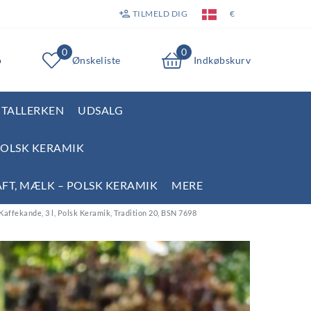
TILMELD DIG
€
0
0
o
Ønskeliste
Indkøbskurv
TALLERKEN
UDSALG
POLSK KERAMIK
AFT, MÆLK – POLSK KERAMIK
MERE
Kaffekande, 3 l, Polsk Keramik, Tradition 20, BSN 7698