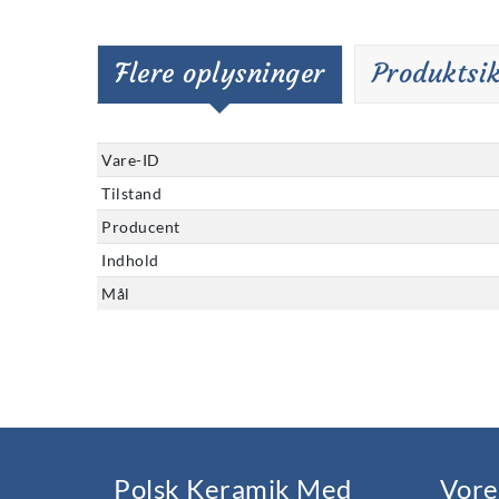
Flere oplysninger
Produktsi
Vare-ID
Tilstand
Producent
Indhold
Mål
Polsk Keramik Med
Vore