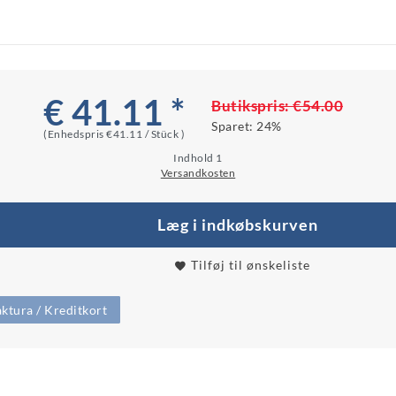
€ 41.11 *
Butikspris:
€54.00
Sparet:
24%
(Enhedspris
€41.11 / Stück
)
Indhold
1
Versandkosten
Læg i indkøbskurven
Tilføj til ønskeliste
ktura / Kreditkort