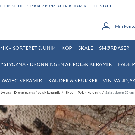
0 FORSKELLIGE STYKKER BUNZLAUER-KERAMIK
CONTACT
Min kont
IK – SORTERET & UNIK
KOP
SKÅLE
SMØRDÅSER
YSTYCZNA - DRONNINGEN AF POLSK KERAMIK
FADE 
SŁAWIEC-KERAMIK
KANDER & KRUKKER – VIN, VAND, S
tyczna - Dronningen af polsk keramik
Skeer - Polsk Keramik
Salat skeen 32 cm,