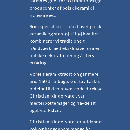
formdesigner for to traditionsrige
producenter af polsk keramik i
Bolesławiec.
Som specialister i håndlavet polsk
keramik og stentøj af høj kvalitet
kombinerer vi traditionelt
håndværk med eksklusive former,
unikke dekorationer og årtiers
erfaring.
Vores keramiktradition går mere
end 150 år tilbage: Gustav Laske,
oldefar til den nuværende direktør
Christian Kindervater, var
mesterpottemager og havde sit
eget værksted.
Christian Kindervater er uddannet
kok og har gennem mange år