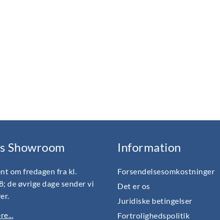
s Showroom
Information
nt om fredagen fra kl.
Forsendelsesomkostninger
18; de øvrige dage sender vi
Det er os
er.
Juridiske betingelser
e...
Fortrolighedspolitik