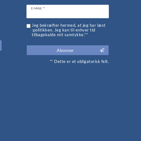
Ceres::Template.newsletterHoneypotLabel
E-MAIL **
d
Jeg bekræfter hermed, at jeg har læst
:politikken. Jeg kan til enhver tid
tilbagekalde mit samtykke.**
Abonner
** Dette er et obligatorisk felt.