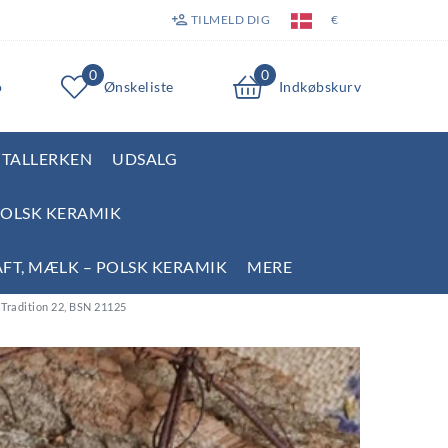
TILMELD DIG
€
0
0
o
Ønskeliste
Indkøbskurv
TALLERKEN
UDSALG
POLSK KERAMIK
AFT, MÆLK – POLSK KERAMIK
MERE
 Tradition 22, BSN 21125