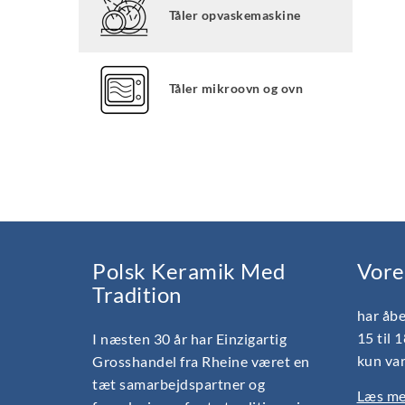
Tåler opvaskemaskine
Tåler mikroovn og ovn
Polsk Keramik Med
Vore
Tradition
har åbe
15 til 
I næsten 30 år har Einzigartig
kun var
Grosshandel fra Rheine været en
tæt samarbejdspartner og
Læs mer