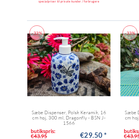
specialpriser til private kunder / forbrugere
-33%
-33%
Sæbe Dispenser, Polsk Keramik, 16
Sæbe D
cm høj, 300 ml, Dragonfly - BSN J-
cm høj
1566
butikspris:
butiks
€29.50 *
€43.95
€43.9