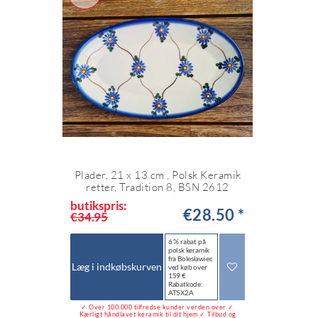
Plader, 21 x 13 cm , Polsk Keramik
retter, Tradition 8, BSN 2612
butikspris:
€28.50 *
€34.95
6 % rabat på
polsk keramik
fra Bolesławiec
Læg i indkøbskurven
ved køb over
159 €
Rabatkode:
AT5X2A
✓ Over 100.000 tilfredse kunder verden over ✓
Kærligt håndlavet keramik til dit hjem ✓ Tilbud og