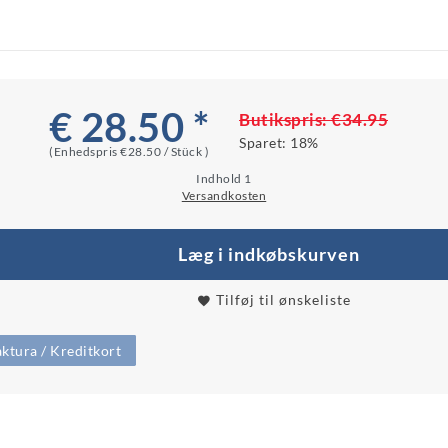
€ 28.50 *
Butikspris:
€34.95
Sparet:
18%
(Enhedspris
€28.50 / Stück
)
Indhold
1
Versandkosten
Læg i indkøbskurven
Tilføj til ønskeliste
ktura / Kreditkort