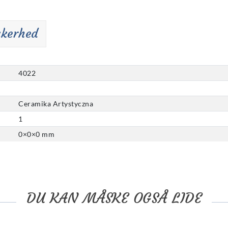
kkerhed
4022
Ceramika Artystyczna
1
0
×
0
×
0
mm
DU KAN MÅSKE OGSÅ LIDE