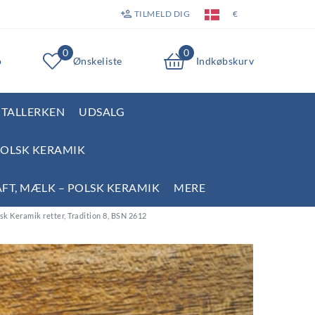
TILMELD DIG
€
0
0
o
Ønskeliste
Indkøbskurv
TALLERKEN
UDSALG
POLSK KERAMIK
AFT, MÆLK – POLSK KERAMIK
MERE
lsk Keramik retter, Tradition 8, BSN 2612