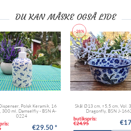
DU KAN MÅSKE OGSÅ LIDE
-28%
ispenser, Polsk Keramik, 16
Skål Ø13 cm, ↑5,5 cm, Vol. 
, 300 ml, Damselfly - BSN A-
Dragonfly, BSN J-166
0224
butikspris:
€17
€24.95
pris:
€29.50 *
5