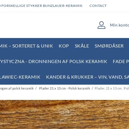
0 FORSKELLIGE STYKKER BUNZLAUER-KERAMIK
CONTACT
Min kont
IK – SORTERET & UNIK
KOP
SKÅLE
SMØRDÅSER
YSTYCZNA - DRONNINGEN AF POLSK KERAMIK
FADE 
SŁAWIEC-KERAMIK
KANDER & KRUKKER – VIN, VAND, S
ngen af polsk keramik
Plader 21 x 13 cm - Polsk keramik
Plader, 21 x 13 cm , Po