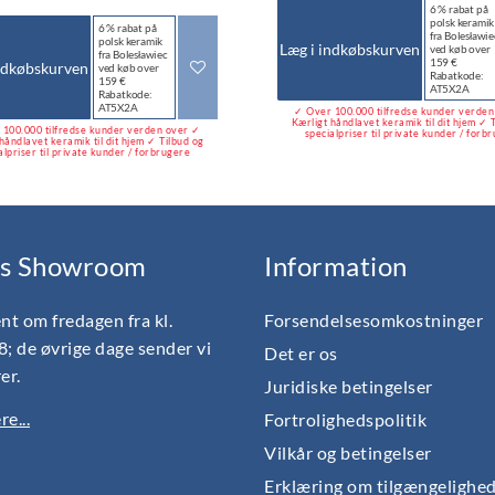
6 % rabat på
polsk keramik
6 % rabat på
fra Bolesławie
polsk keramik
Læg i indkøbskurven
ved køb over
fra Bolesławiec
159 €
ndkøbskurven
ved køb over
Rabatkode:
159 €
AT5X2A
Rabatkode:
AT5X2A
✓ Over 100.000 tilfredse kunder verde
Kærligt håndlavet keramik til dit hjem ✓ 
100.000 tilfredse kunder verden over ✓
specialpriser til private kunder / forb
håndlavet keramik til dit hjem ✓ Tilbud og
alpriser til private kunder / forbrugere
s Showroom
Information
nt om fredagen fra kl.
Forsendelsesomkostninger
18; de øvrige dage sender vi
Det er os
er.
Juridiske betingelser
e...
Fortrolighedspolitik
Vilkår og betingelser
Erklæring om tilgængelighe