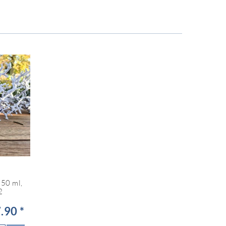
350 ml,
2
.90 *