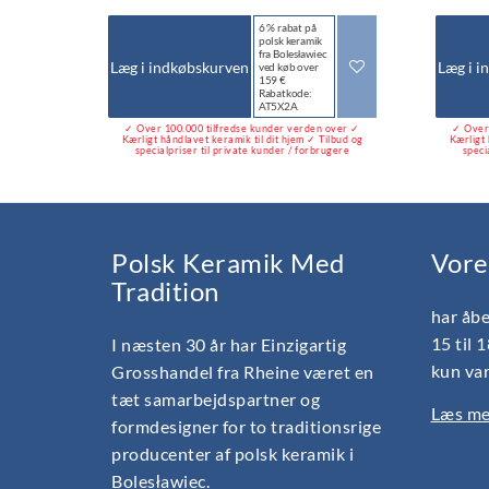
6 % rabat på
polsk keramik
fra Bolesławiec
Læg i indkøbskurven
Læg i i
ved køb over
159 €
Rabatkode:
AT5X2A
✓ Over 100.000 tilfredse kunder verden over ✓
✓ Over 
Kærligt håndlavet keramik til dit hjem ✓ Tilbud og
Kærligt 
specialpriser til private kunder / forbrugere
speci
Polsk Keramik Med
Vore
Tradition
har åbe
15 til 
I næsten 30 år har Einzigartig
kun var
Grosshandel fra Rheine været en
tæt samarbejdspartner og
Læs mer
formdesigner for to traditionsrige
producenter af polsk keramik i
Bolesławiec.