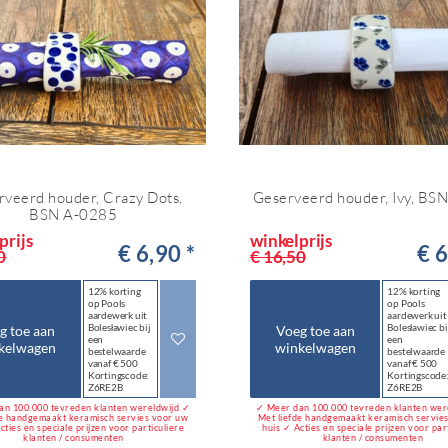
rveerd houder, Crazy Dots,
Geserveerd houder, Ivy, BS
BSN A-0285
prijs
winkelprijs
€ 6,90 *
€ 6
0
€ 16,50
12% korting
12% korting
op Pools
op Pools
aardewerk uit
aardewerk uit
Bolesławiec bij
Bolesławiec bi
g toe aan
Voeg toe aan
een
een
kelwagen
winkelwagen
bestelwaarde
bestelwaarde
vanaf € 500
vanaf € 500
Kortingscode:
Kortingscode
Z6RE2B
Z6RE2B
an 100.000 tevreden klanten wereldwijd ✓
✓ Meer dan 100.000 tevreden klanten wer
de handgemaakt keramisch servies voor uw
Met liefde handgemaakt keramisch servie
cties en speciale prijzen voor particuliere
huis ✓ Acties en speciale prijzen voor par
klanten / consumenten
klanten / consumenten