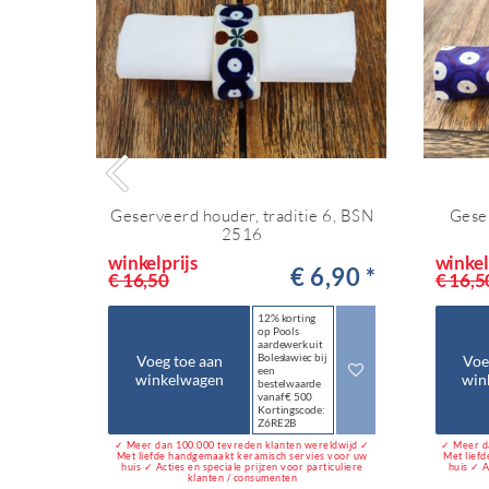
Geserveerd houder, traditie 6, BSN
Gese
2516
winkelprijs
winkel
€ 6,90 *
€ 16,50
€ 16,5
12% korting
op Pools
aardewerk uit
Bolesławiec bij
Voeg toe aan
Voe
een
winkelwagen
win
bestelwaarde
vanaf € 500
Kortingscode:
Z6RE2B
✓ Meer dan 100.000 tevreden klanten wereldwijd ✓
✓ Meer d
Met liefde handgemaakt keramisch servies voor uw
Met lief
huis ✓ Acties en speciale prijzen voor particuliere
huis ✓ A
klanten / consumenten