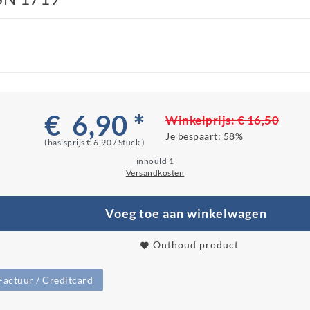
€ 6,90 *
Winkelprijs:
€ 16,50
Je bespaart:
58%
(basisprijs
€ 6,90 / Stück
)
inhould
1
Versandkosten
Voeg toe aan winkelwagen
Onthoud product
Factuur / Creditcard