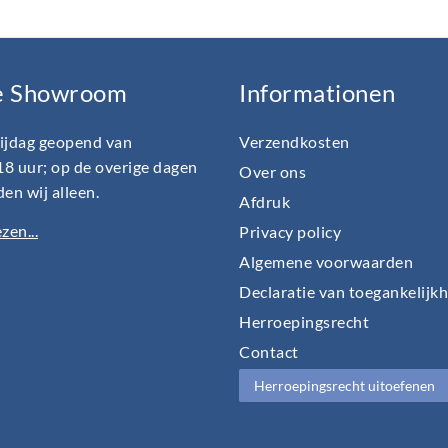
e Showroom
Informationen
rijdag geopend van
Verzendkosten
18 uur; op de overige dagen
Over ons
en wij alleen.
Afdruk
zen...
Privacy policy
Algemene voorwaarden
Declaratie van toegankelijk
Herroepingsrecht
Contact
Herroepingsrecht uitoefenen