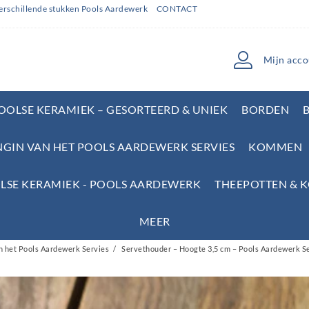
erschillende stukken Pools Aardewerk
CONTACT
Mijn acco
POOLSE KERAMIEK – GESORTEERD & UNIEK
BORDEN
NGIN VAN HET POOLS AARDEWERK SERVIES
KOMMEN
LSE KERAMIEK - POOLS AARDEWERK
THEEPOTTEN & 
MEER
n het Pools Aardewerk Servies
Servethouder – Hoogte 3,5 cm – Pools Aardewerk S