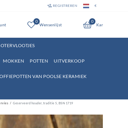
REGISTREREN
€
0
0
unt
Wensenlijst
Kar
BOTERVLOOTJES
MOKKEN
POTTEN
UITVERKOOP
KOFFIEPOTTEN VAN POOLSE KERAMIEK
ervies
Geserveerd houder, traditie 5, BSN 1719