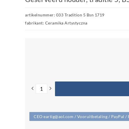
artikelnummer: 033 Tradition 5 Bsn 1719
fabrikant: Ceramika Artystyczna
CEO eartig@aol.com / Vooruitbetaling / PayPal / 