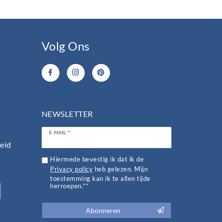
Volg Ons
NEWSLETTER
Ceres::Template.newsletterHoneypotLabel
E-MAIL **
heid
Hiermede bevestig ik dat ik de
Privacy policy
heb gelezen. Mijn
toestemming kan ik te allen tijde
herroepen.**
Abonneren