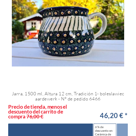
Jarra, 1500 ml, Altura 12 cm, Tradición 1- boleslawiec
aardewerk - N° de pedido 6466
Precio de tienda, menos el
descuento del carrito de
46,20 € *
compra
76,00 €
6 % de
descuento en
Cerámica de