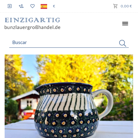
€
0,00 €