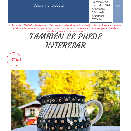
Bolesławiec a
Añadir a la cesta
partir de 159 €
de compra
Código de
descuento:
AT5X2A
✓ Más de 100.000 clientes satisfechos en todo el mundo ✓ Vajilla de cerámica artesanal
elaborada con cariño para su hogar ✓ Ofertas y precios especiales para clientes
particulares / consumidores
TAMBIÉN LE PUEDE
INTERESAR
-30%