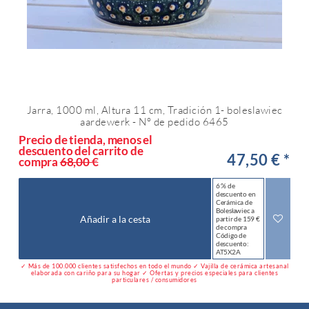
Jarra, 1000 ml, Altura 11 cm, Tradición 1- boleslawiec
aardewerk - N° de pedido 6465
Precio de tienda, menos el
descuento del carrito de
47,50 € *
compra
68,00 €
6 % de
descuento en
Cerámica de
Bolesławiec a
Añadir a la cesta
partir de 159 €
de compra
Código de
descuento:
AT5X2A
✓ Más de 100.000 clientes satisfechos en todo el mundo ✓ Vajilla de cerámica artesanal
elaborada con cariño para su hogar ✓ Ofertas y precios especiales para clientes
particulares / consumidores