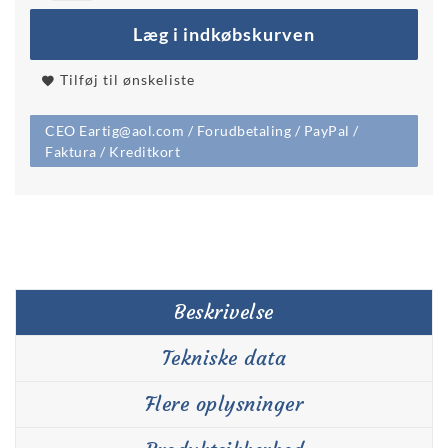
Læg i indkøbskurven
Tilføj til ønskeliste
CEO Eartig@aol.com / Forudbetaling / PayPal /
Faktura / Kreditkort
Beskrivelse
Tekniske data
Flere oplysninger