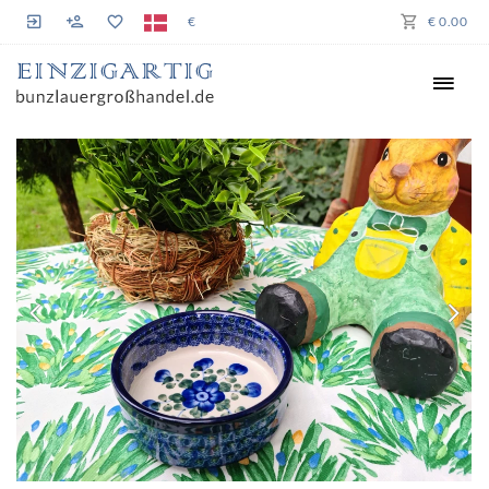
€
€ 0.00