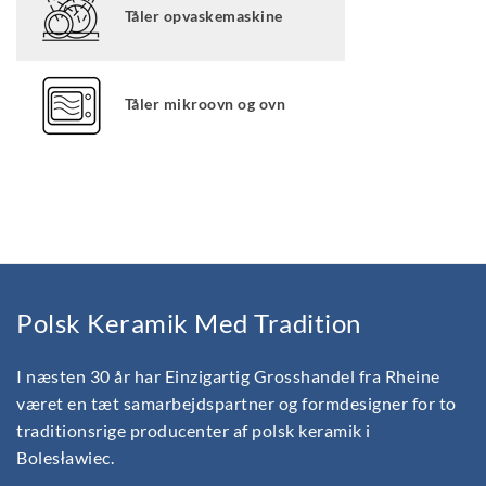
Tåler opvaskemaskine
Tåler mikroovn og ovn
Polsk Keramik Med Tradition
I næsten 30 år har Einzigartig Grosshandel fra Rheine
været en tæt samarbejdspartner og formdesigner for to
traditionsrige producenter af polsk keramik i
Bolesławiec.