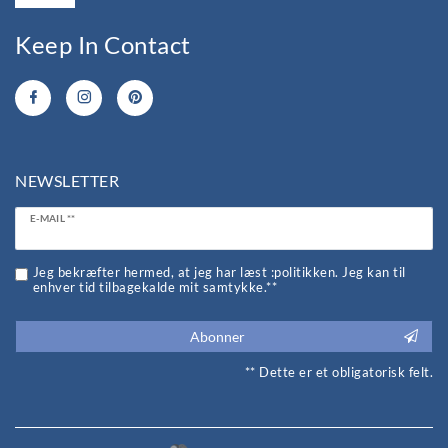
Keep In Contact
NEWSLETTER
Ceres::Template.newsletterHoneypotLabel
E-MAIL **
Jeg bekræfter hermed, at jeg har læst :politikken. Jeg kan til
enhver tid tilbagekalde mit samtykke.**
Abonner
** Dette er et obligatorisk felt.