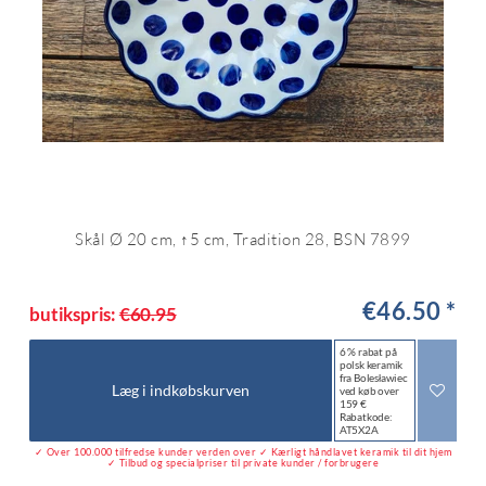
Skål Ø 20 cm, ↑5 cm, Tradition 28, BSN 7899
€46.50 *
butikspris:
€60.95
6 % rabat på
polsk keramik
fra Bolesławiec
Læg i indkøbskurven
ved køb over
159 €
Rabatkode:
AT5X2A
✓ Over 100.000 tilfredse kunder verden over ✓ Kærligt håndlavet keramik til dit hjem
✓ Tilbud og specialpriser til private kunder / forbrugere