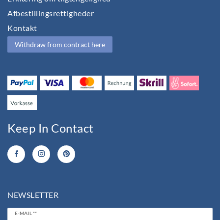
Afbestillingsrettigheder
Kontakt
Withdraw from contract here
Keep In Contact
NEWSLETTER
Ceres::Template.newsletterHoneypotLabel
E-MAIL **