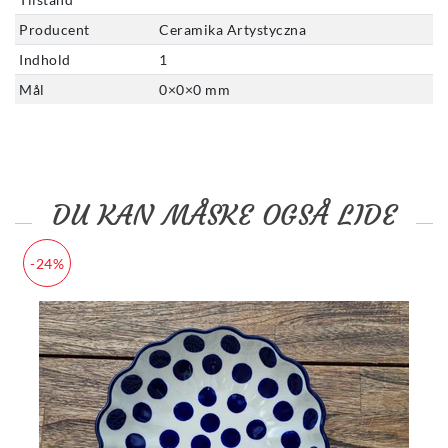
Producent
Ceramika Artystyczna
Indhold
1
Mål
0
×
0
×
0
mm
DU KAN MÅSKE OGSÅ LIDE
-24%