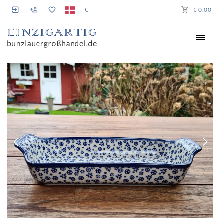
€
€ 0.00