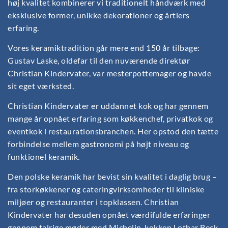
høj kvalitet kombinerer vi traditionelt håndværk med
eksklusive former, unikke dekorationer og årtiers
erfaring.
Vores keramiktradition går mere end 150 år tilbage:
Gustav Laske, oldefar til den nuværende direktør
Christian Kindervater, var mesterpottemager og havde
sit eget værksted.
Christian Kindervater er uddannet kok og har gennem
mange år opnået erfaring som køkkenchef, privatkok og
eventkok i restaurationsbranchen. Her opstod den tætte
forbindelse mellem gastronomi på højt niveau og
funktionel keramik.
Den polske keramik har bevist sin kvalitet i daglig brug –
fra storkøkkener og cateringvirksomheder til kliniske
miljøer og restauranter i topklassen. Christian
Kindervater har desuden opnået værdifulde erfaringer
gennem talrige møder med Michelin-kokken Lothar Beck