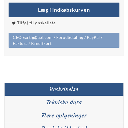
Læg i indkøbskurven
Tilføj til ønskeliste
CEO Eartig@aol.com / Forudbetaling / PayPal /
Faktura / Kreditkort
Beskrivelse
Tekniske data
Flere oplysninger