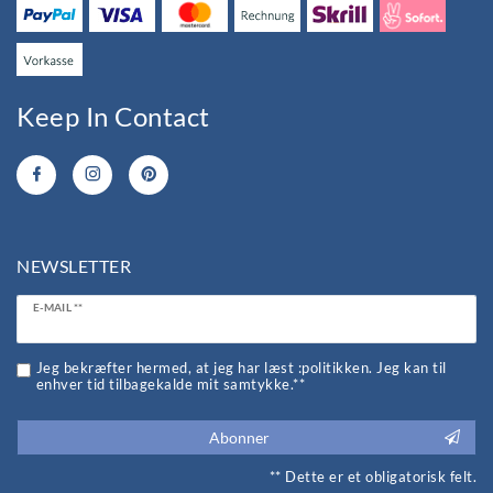
Keep In Contact
NEWSLETTER
Ceres::Template.newsletterHoneypotLabel
E-MAIL **
Jeg bekræfter hermed, at jeg har læst :politikken. Jeg kan til
enhver tid tilbagekalde mit samtykke.**
Abonner
** Dette er et obligatorisk felt.