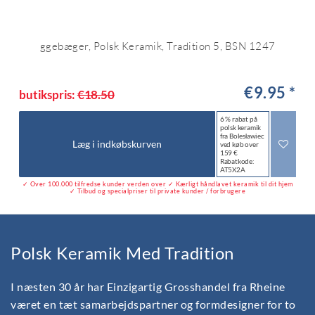
ggebæger, Polsk Keramik, Tradition 5, BSN 1247
€9.95 *
butikspris:
€18.50
6 % rabat på
polsk keramik
fra Bolesławiec
Læg i indkøbskurven
ved køb over
159 €
Rabatkode:
AT5X2A
✓ Over 100.000 tilfredse kunder verden over ✓ Kærligt håndlavet keramik til dit hjem
✓ Tilbud og specialpriser til private kunder / forbrugere
Polsk Keramik Med Tradition
I næsten 30 år har Einzigartig Grosshandel fra Rheine
været en tæt samarbejdspartner og formdesigner for to