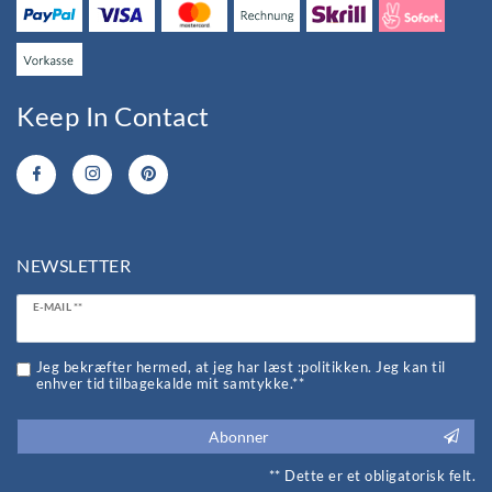
Keep In Contact
NEWSLETTER
Ceres::Template.newsletterHoneypotLabel
E-MAIL **
Jeg bekræfter hermed, at jeg har læst :politikken. Jeg kan til
enhver tid tilbagekalde mit samtykke.**
Abonner
** Dette er et obligatorisk felt.