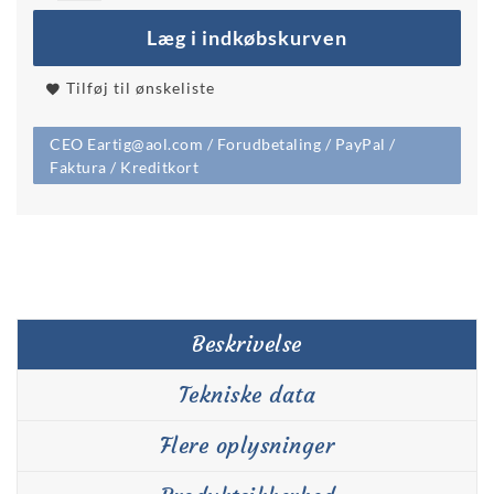
Læg i indkøbskurven
Tilføj til ønskeliste
CEO Eartig@aol.com / Forudbetaling / PayPal /
Faktura / Kreditkort
Beskrivelse
Tekniske data
Flere oplysninger