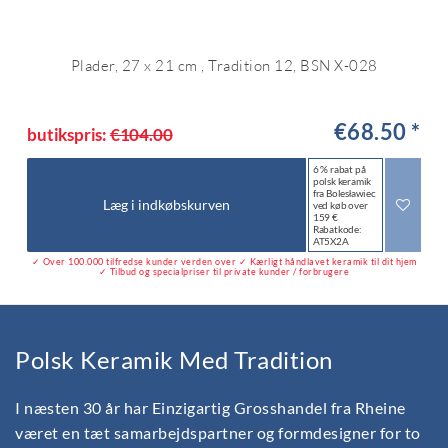
Plader, 27 x 21 cm , Tradition 12, BSN X-028
€68.50 *
butikspris:
€104.00
6 % rabat på
polsk keramik
fra Bolesławiec
Læg i indkøbskurven
ved køb over
159 €
Rabatkode:
AT5X2A
✓ Over 100.000 tilfredse kunder verden over ✓ Kærligt håndlavet keramik til dit hjem
✓ Tilbud og specialpriser til private kunder / forbrugere
Polsk Keramik Med Tradition
I næsten 30 år har Einzigartig Grosshandel fra Rheine
været en tæt samarbejdspartner og formdesigner for to