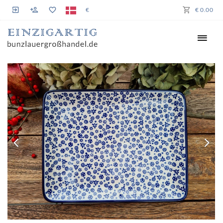
€
€ 0.00