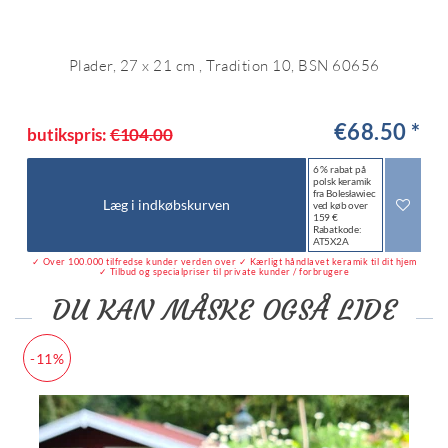
Plader, 27 x 21 cm , Tradition 10, BSN 60656
€68.50 *
butikspris:
€104.00
6 % rabat på
polsk keramik
fra Bolesławiec
Læg i indkøbskurven
ved køb over
159 €
Rabatkode:
AT5X2A
✓ Over 100.000 tilfredse kunder verden over ✓ Kærligt håndlavet keramik til dit hjem
✓ Tilbud og specialpriser til private kunder / forbrugere
DU KAN MÅSKE OGSÅ LIDE
-11%