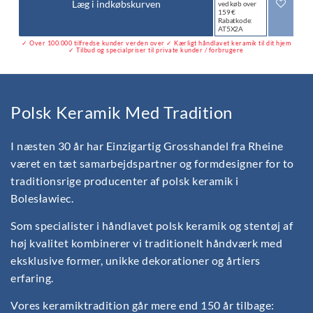
Læg i indkøbskurven
ved køb over
159 €
Rabatkode:
AT5X2A
✓ Over 100.000 tilfredse kunder verden over ✓ Kærligt håndlavet keramik til dit hjem
✓ Tilbud og specialpriser til private kunder / forbrugere
Polsk Keramik Med Tradition
I næsten 30 år har Einzigartig Grosshandel fra Rheine
været en tæt samarbejdspartner og formdesigner for to
traditionsrige producenter af polsk keramik i
Bolesławiec.
Som specialister i håndlavet polsk keramik og stentøj af
høj kvalitet kombinerer vi traditionelt håndværk med
eksklusive former, unikke dekorationer og årtiers
erfaring.
Vores keramiktradition går mere end 150 år tilbage: