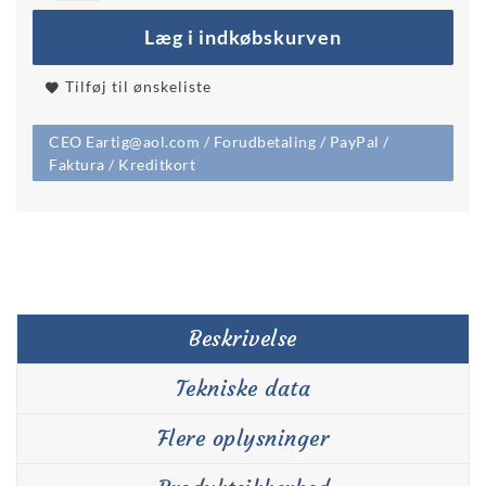
Læg i indkøbskurven
Tilføj til ønskeliste
CEO Eartig@aol.com / Forudbetaling / PayPal /
Faktura / Kreditkort
Beskrivelse
Tekniske data
Flere oplysninger