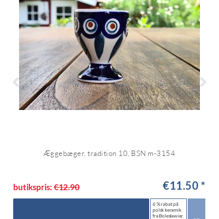
Æggebæger, tradition 10, BSN m-3154
€11.50 *
butikspris:
€12.90
6 % rabat på
polsk keramik
fra Bolesławiec