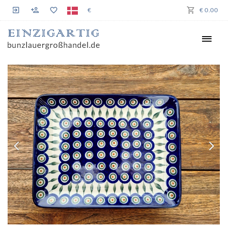
€
€ 0.00