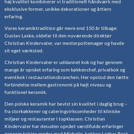
høj kvalitet kombinerer vi traditionelt håndværk med
eksklusive former, unikke dekorationer og årtiers
erfaring.
Vores keramiktradition går mere end 150 år tilbage:
Gustav Laske, oldefar til den nuværende direktør
Christian Kindervater, var mesterpottemager og havde
sit eget værksted.
Christian Kindervater er uddannet kok og har gennem
mange år opnået erfaring som køkkenchef, privatkok og
eventkok i restaurationsbranchen. Her opstod den tætte
forbindelse mellem gastronomi på højt niveau og
funktionel keramik.
Den polske keramik har bevist sin kvalitet i daglig brug –
fra storkøkkener og cateringvirksomheder til kliniske
miljøer og restauranter i topklassen. Christian
Kindervater har desuden opnået værdifulde erfaringer
gennem talrige møder med Michelin-kokken Lothar Beck