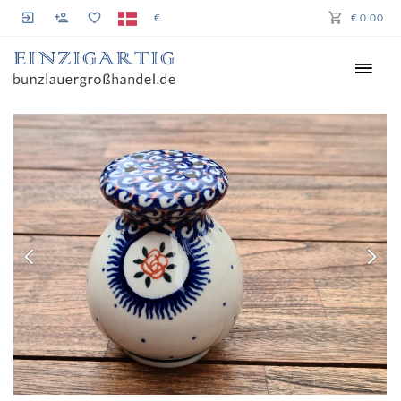
€
€ 0.00