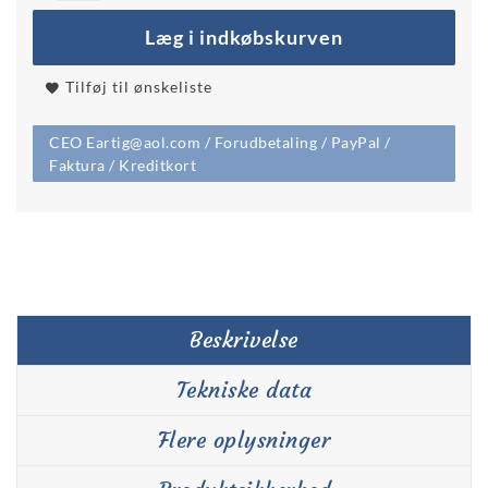
Læg i indkøbskurven
Tilføj til ønskeliste
CEO Eartig@aol.com / Forudbetaling / PayPal /
Faktura / Kreditkort
Beskrivelse
Tekniske data
Flere oplysninger