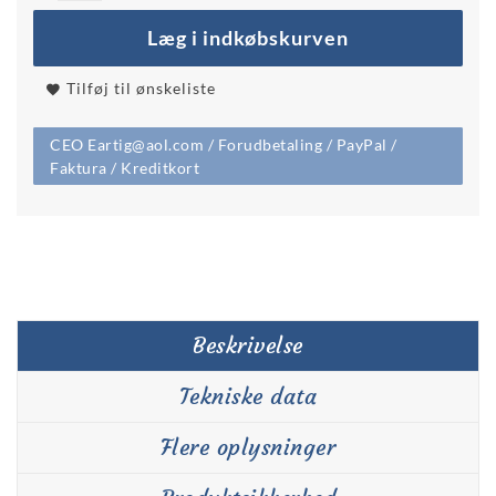
Læg i indkøbskurven
Tilføj til ønskeliste
CEO Eartig@aol.com / Forudbetaling / PayPal /
Faktura / Kreditkort
Beskrivelse
Tekniske data
Flere oplysninger