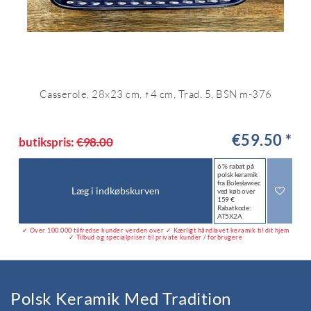
Casserole, 28x23 cm, ↑4 cm, Trad. 5, BSN m-376
€59.50 *
butikspris:
€98.00
6 % rabat på
polsk keramik
fra Bolesławiec
Læg i indkøbskurven
ved køb over
159 €
Rabatkode:
AT5X2A
✓ Over 100.000 tilfredse kunder verden over ✓ Kærligt håndlavet keramik til dit hjem
✓ Tilbud og specialpriser til private kunder / forbrugere
Polsk Keramik Med Tradition