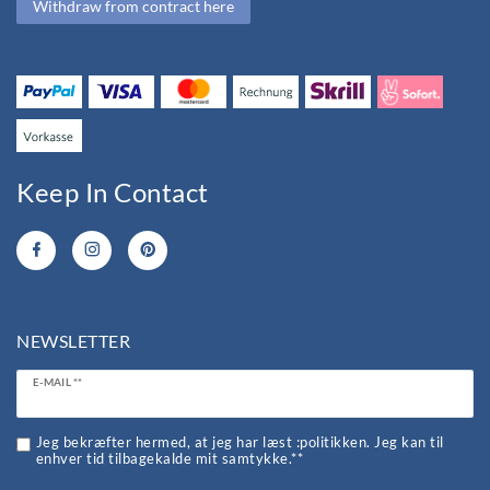
Withdraw from contract here
Keep In Contact
NEWSLETTER
Ceres::Template.newsletterHoneypotLabel
E-MAIL **
Jeg bekræfter hermed, at jeg har læst :politikken. Jeg kan til
enhver tid tilbagekalde mit samtykke.**