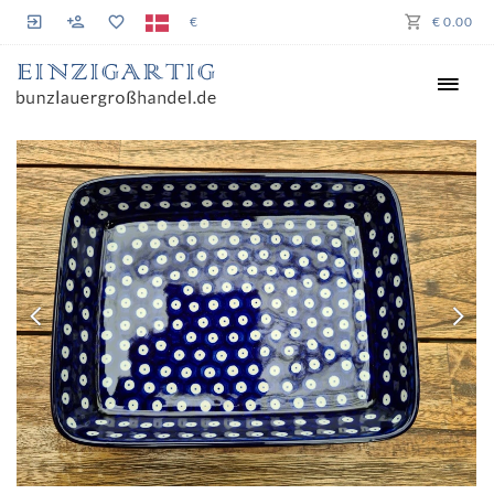
€
€ 0.00