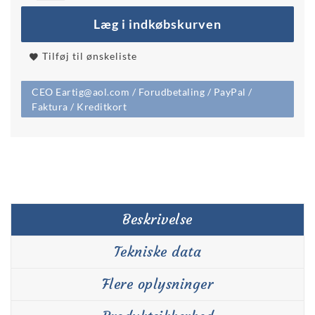
Læg i indkøbskurven
Tilføj til ønskeliste
CEO Eartig@aol.com / Forudbetaling / PayPal /
Faktura / Kreditkort
Beskrivelse
Tekniske data
Flere oplysninger