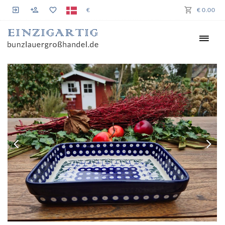
€
€ 0.00