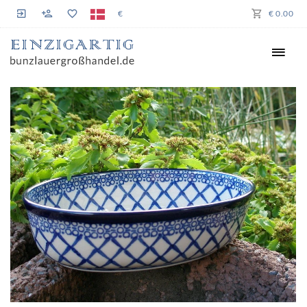
€
€ 0.00