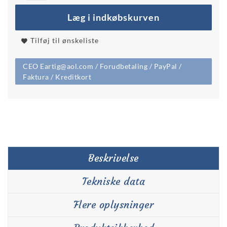
Læg i indkøbskurven
Tilføj til ønskeliste
CEO Eartig@aol.com / Forudbetaling / PayPal /
Faktura / Kreditkort
Beskrivelse
Tekniske data
Flere oplysninger