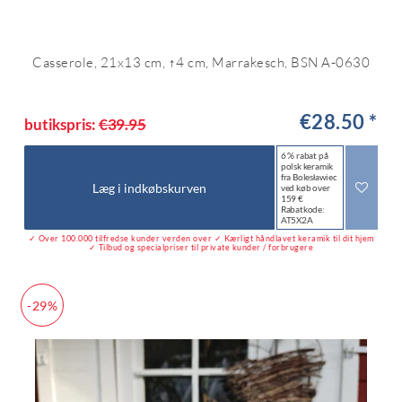
Casserole, 21x13 cm, ↑4 cm, Marrakesch, BSN A-0630
€28.50 *
butikspris:
€39.95
6 % rabat på
polsk keramik
fra Bolesławiec
Læg i indkøbskurven
ved køb over
159 €
Rabatkode:
AT5X2A
✓ Over 100.000 tilfredse kunder verden over ✓ Kærligt håndlavet keramik til dit hjem
✓ Tilbud og specialpriser til private kunder / forbrugere
-29%