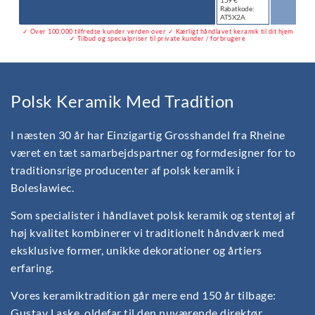
159 €
Rabatkode:
AT5X2A
✓ Over 100.000 tilfredse kunder verden over ✓ Kærligt håndlavet keramik til dit hjem
✓ Tilbud og specialpriser til private kunder / forbrugere
Polsk Keramik Med Tradition
I næsten 30 år har Einzigartig Grosshandel fra Rheine
været en tæt samarbejdspartner og formdesigner for to
traditionsrige producenter af polsk keramik i
Bolesławiec.
Som specialister i håndlavet polsk keramik og stentøj af
høj kvalitet kombinerer vi traditionelt håndværk med
eksklusive former, unikke dekorationer og årtiers
erfaring.
Vores keramiktradition går mere end 150 år tilbage:
Gustav Laske, oldefar til den nuværende direktør