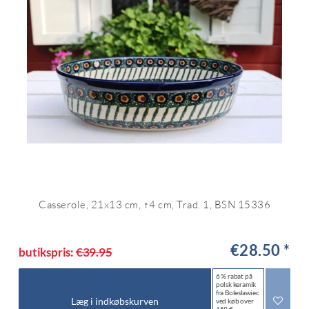
Casserole, 21x13 cm, ↑4 cm, Trad. 1, BSN 15336
€28.50 *
butikspris:
€39.95
6 % rabat på
polsk keramik
fra Bolesławiec
Læg i indkøbskurven
ved køb over