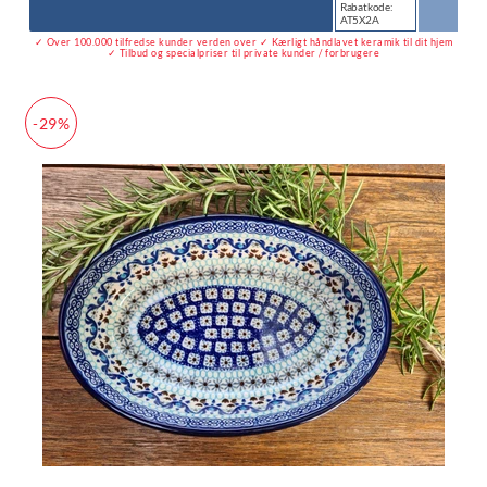
Rabatkode:
AT5X2A
✓ Over 100.000 tilfredse kunder verden over ✓ Kærligt håndlavet keramik til dit hjem
✓ Tilbud og specialpriser til private kunder / forbrugere
-29%