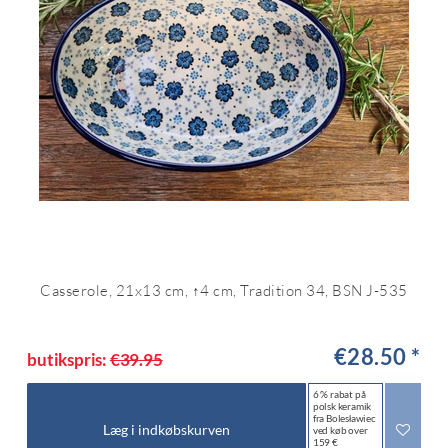
Casserole, 21x13 cm, ↑4 cm, Tradition 34, BSN J-535
€28.50 *
butikspris:
€39.95
6 % rabat på
polsk keramik
fra Bolesławiec
Læg i indkøbskurven
ved køb over
159 €