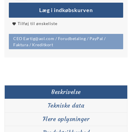
Læg i indkøbskurven
Tilføj til ønskeliste
CEO Eartig@aol.com / Forudbetaling / PayPal /
Faktura / Kreditkort
Beskrivelse
Tekniske data
Flere oplysninger