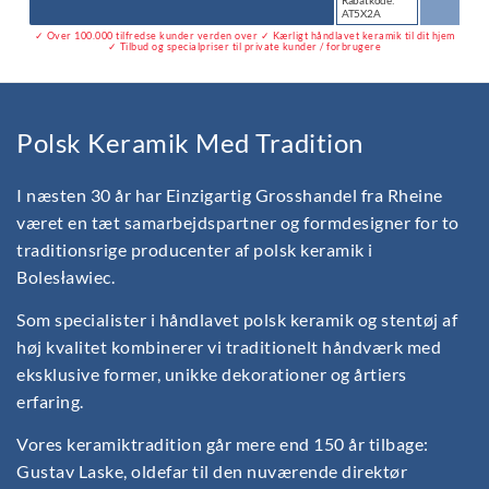
AT5X2A
✓ Over 100.000 tilfredse kunder verden over ✓ Kærligt håndlavet keramik til dit hjem
✓ Tilbud og specialpriser til private kunder / forbrugere
Polsk Keramik Med Tradition
I næsten 30 år har Einzigartig Grosshandel fra Rheine
været en tæt samarbejdspartner og formdesigner for to
traditionsrige producenter af polsk keramik i
Bolesławiec.
Som specialister i håndlavet polsk keramik og stentøj af
høj kvalitet kombinerer vi traditionelt håndværk med
eksklusive former, unikke dekorationer og årtiers
erfaring.
Vores keramiktradition går mere end 150 år tilbage:
Gustav Laske, oldefar til den nuværende direktør