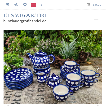
€
€ 0.00