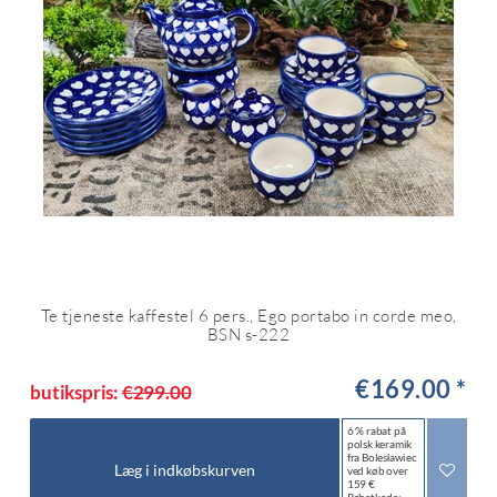
Te tjeneste kaffestel 6 pers., Ego portabo in corde meo,
BSN s-222
€169.00 *
butikspris:
€299.00
6 % rabat på
polsk keramik
fra Bolesławiec
Læg i indkøbskurven
ved køb over
159 €
Rabatkode: