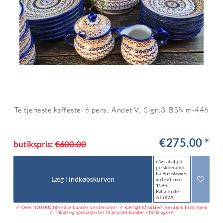
Te tjeneste kaffestel 6 pers., Andet V., Sign.3, BSN m-446
€275.00 *
butikspris:
€600.00
6 % rabat på
polsk keramik
fra Bolesławiec
Læg i indkøbskurven
ved køb over
159 €
Rabatkode:
AT5X2A
✓ Over 100.000 tilfredse kunder verden over ✓ Kærligt håndlavet keramik til dit hjem
✓ Tilbud og specialpriser til private kunder / forbrugere