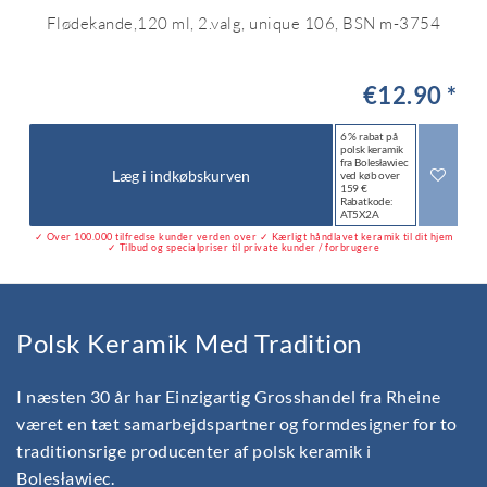
Flødekande,120 ml, 2.valg, unique 106, BSN m-3754
€12.90 *
6 % rabat på
polsk keramik
fra Bolesławiec
Læg i indkøbskurven
ved køb over
159 €
Rabatkode:
AT5X2A
✓ Over 100.000 tilfredse kunder verden over ✓ Kærligt håndlavet keramik til dit hjem
✓ Tilbud og specialpriser til private kunder / forbrugere
Polsk Keramik Med Tradition
I næsten 30 år har Einzigartig Grosshandel fra Rheine
været en tæt samarbejdspartner og formdesigner for to
traditionsrige producenter af polsk keramik i
Bolesławiec.