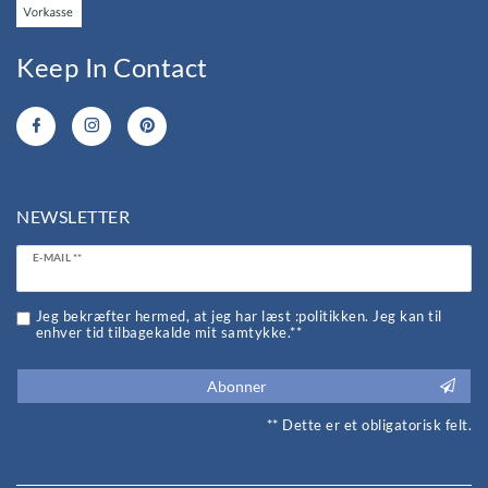
Keep In Contact
NEWSLETTER
Ceres::Template.newsletterHoneypotLabel
E-MAIL **
Jeg bekræfter hermed, at jeg har læst :politikken. Jeg kan til
enhver tid tilbagekalde mit samtykke.**
Abonner
** Dette er et obligatorisk felt.