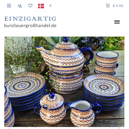
€
€ 0.00