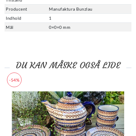
Producent
Manufaktura Bunzlau
Indhold
1
Mål
0
×
0
×
0
mm
DU KAN MÅSKE OGSÅ LIDE
-54%